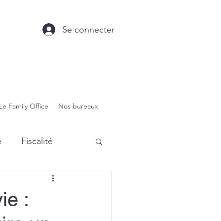
Se connecter
Le Family Office
Nos bureaux
e
Fiscalité
The Family Office
ie :