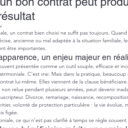
un bon contrat peut produ
ésultat
i
le, un contrat bien choisi ne suffit pas toujours. Quand 
écise, ancienne ou mal adaptée à la situation familiale, le
t être importantes.
 apparence, un enjeu majeur en réal
souvent présentée comme un outil souple, efficace et in
trimoniale. C’est vrai. Mais dans la pratique, beaucoup d
ntrat lui-même. Elles viennent de la clause bénéficiaire.
 non relue pendant plusieurs années, peut devenir inada
ouscripteur. Divorce, remariage, naissance, recomposition 
tier, volonté de protection particulière : la vie évolue, m
is figée.
niale, ce qui n’est pas clarifié à temps se règle souvent 