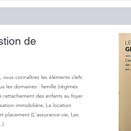
pourquoi l’héritier ne peut pas
un ou
toujours reprendre
antic
immédiatement un logement
stion de
s, vous connaîtrez les éléments clefs
us les domaines : famille (régimes
e rattachement des enfants au foyer
alisation immobilière, La location
 et placement (L'assurance-vie, Les
.).