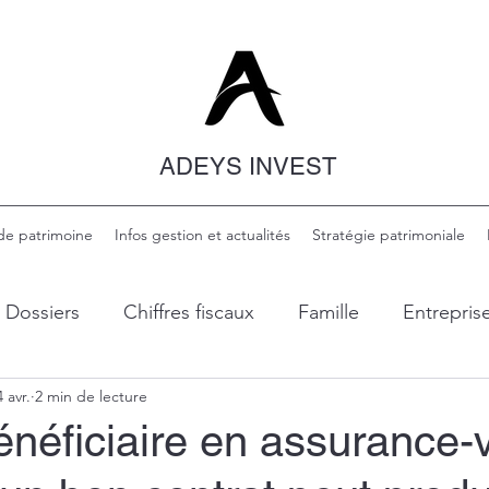
ADEYS INVEST
de patrimoine
Infos gestion et actualités
Stratégie patrimoniale
Dossiers
Chiffres fiscaux
Famille
Entrepris
4 avr.
2 min de lecture
inance
Transmission et succession
Immobilier
néficiaire en assurance-v