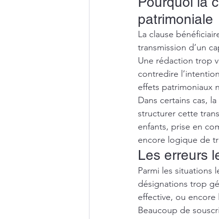
Pourquoi la c
patrimoniale
La clause bénéficiai
transmission d’un capi
Une rédaction trop v
contredire l’intentio
effets patrimoniaux 
Dans certains cas, l
structurer cette tran
enfants, prise en com
encore logique de tr
Les erreurs l
Parmi les situations 
désignations trop gén
effective, ou encore 
Beaucoup de souscrip