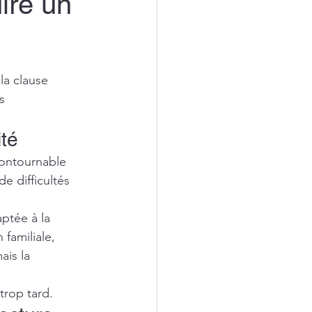
ire un
la clause 
s 
ité
contournable 
e difficultés 
ptée à la 
familiale, 
ais la 
trop tard.