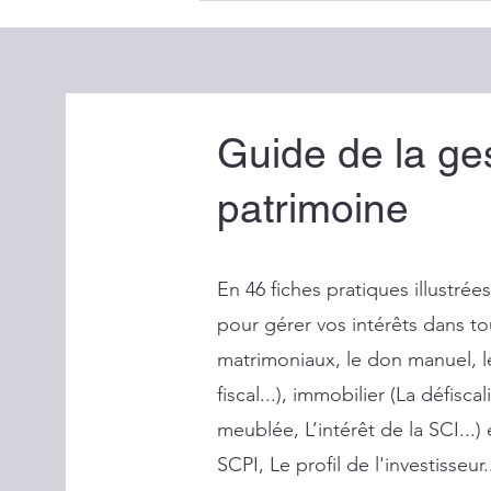
pourquoi l’ampleur des
montants à venir oblige à
anticiper plus tôt
Guide de la ge
patrimoine
En 46 fiches pratiques illustrée
pour gérer vos intérêts dans to
matrimoniaux, le don manuel, l
fiscal...), immobilier (La défisc
meublée, L’intérêt de la SCI...)
SCPI, Le profil de l'investisseur..