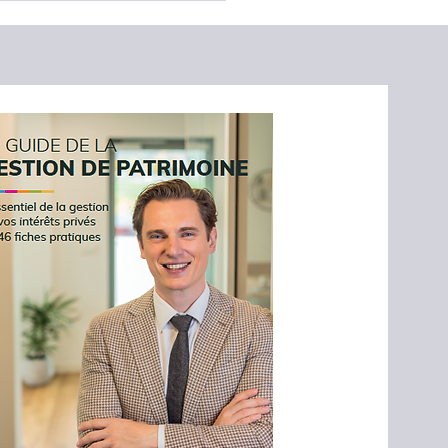
til encore trop peu
ipé