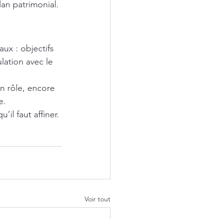
plan patrimonial.
ux : objectifs 
ulation avec le 
n rôle, encore 
e.
’il faut affiner.
Voir tout