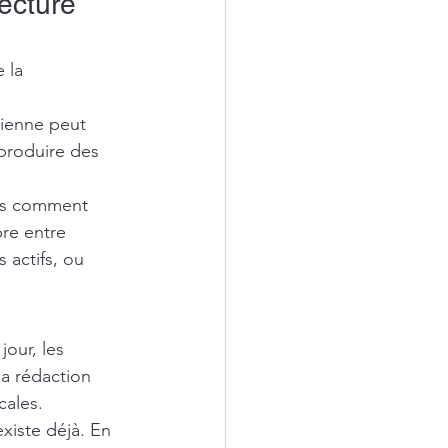
ecture 
 la 
cienne peut 
 produire des 
ais comment 
bre entre 
 actifs, ou 
jour, les 
la rédaction 
cales.
xiste déjà. En 