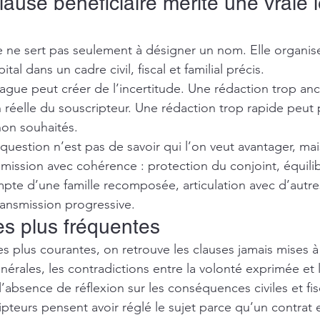
lause bénéficiaire mérite une vraie l
re ne sert pas seulement à désigner un nom. Elle organise
tal dans un cadre civil, fiscal et familial précis.
ague peut créer de l’incertitude. Une rédaction trop an
n réelle du souscripteur. Une rédaction trop rapide peut
non souhaités.
a question n’est pas de savoir qui l’on veut avantager, m
smission avec cohérence : protection du conjoint, équili
pte d’une famille recomposée, articulation avec d’autres
ansmission progressive.
es plus fréquentes
les plus courantes, on retrouve les clauses jamais mises à 
érales, les contradictions entre la volonté exprimée et 
l’absence de réflexion sur les conséquences civiles et fis
teurs pensent avoir réglé le sujet parce qu’un contrat e