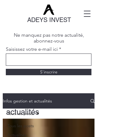
ADEYS INVEST
Ne manquez pas notre actualité,
abonnez-vous
Saisissez votre e-mail ici
S'inscrire
Infos gestion et
Infos gestion et actualités
actualités
Tous les posts
Notre cabinet suit toutes les
Tous les posts
évolutions réglementaires et les
Actualités