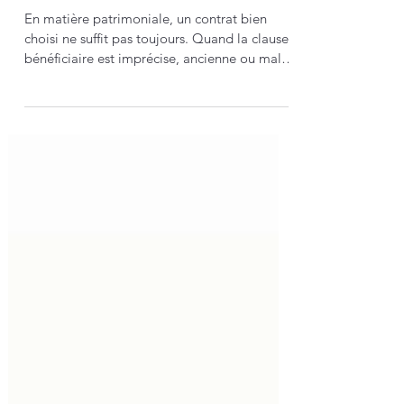
mauvais résultat
En matière patrimoniale, un contrat bien
choisi ne suffit pas toujours. Quand la clause
bénéficiaire est imprécise, ancienne ou mal
adaptée à la situation familiale, les
conséquences peuvent être importantes.