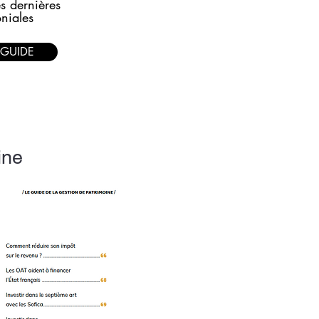
s dernières
oniales
 GUIDE
ine