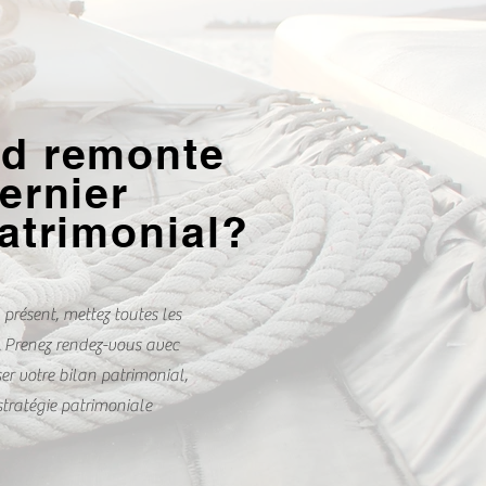
d remonte
ernier
patrimonial?
 présent, mettez toutes les
.
Prenez rendez-vous avec
ser votre bilan patrimonial,
stratégie patrimoniale