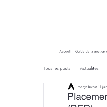
Accueil
Guide de la gestion 
Tous les posts
Actualités
Adeys Invest
11 jui
Retraite
Placement et f
Placement