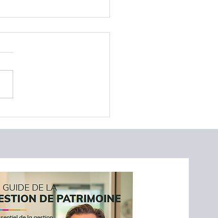
ration en ligne : que
ier avant la date limite ?