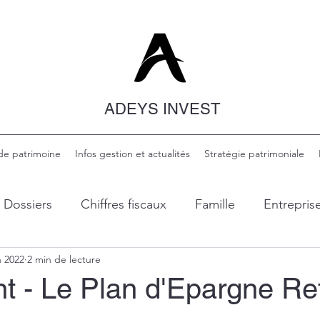
ADEYS INVEST
de patrimoine
Infos gestion et actualités
Stratégie patrimoniale
Dossiers
Chiffres fiscaux
Famille
Entrepris
n 2022
2 min de lecture
inance
Transmission et succession
Immobilier
 - Le Plan d'Epargne Ret