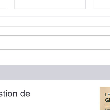
Avis d’imposition : comment
Décla
le lire utilement pour préparer
vérif
la suite
stion de