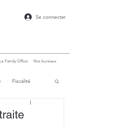
Se connecter
Le Family Office
Nos bureaux
e
Fiscalité
The Family Office
raite