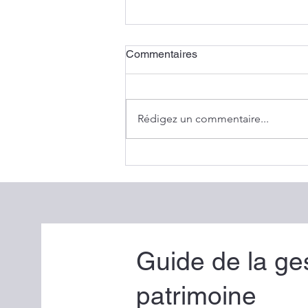
Commentaires
Rédigez un commentaire...
Prélèvement à la source :
faut-il ajuster son taux après
l’avis d’imposition ?
Guide de la ge
patrimoine