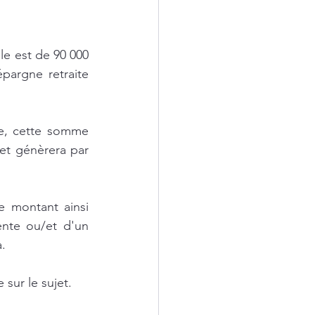
e est de 90 000 
argne retraite 
e, cette somme 
t génèrera par 
e montant ainsi 
nte ou/et d'un 
a.
sur le sujet.