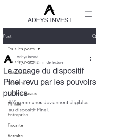
ADEYS INVEST
Post
Tous les posts
Adeys Invest
Tous les posts
19 juil. 2024
2 min de lecture
Le zonage du dispositif
Actualités
Pinel revu par les pouvoirs
Dossiers
publics
Chiffres fiscaux
865 communes deviennent éligibles 
Famille
au dispositif Pinel.
Entreprise
Fiscalité
Retraite