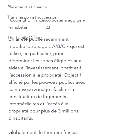
Placement et finance
Transmission et succession
Copyright: Francesco Scatena agg gen-
Immobilier
23
The Family Office
Un arrêté publié récemment 
modifie le zonage « A/B/C » qui est 
utilisé, en particulier, pour 
déterminer les zones éligibles aux 
aides à l’investissement locatif et à 
l’accession à la propriété. Objectif 
affiché par les pouvoirs publics avec 
ce nouveau zonage : faciliter la 
construction de logements 
intermédiaires et l’accès à la 
propriété pour plus de 3 millions 
d’habitants.
Globalement, le territoire français 