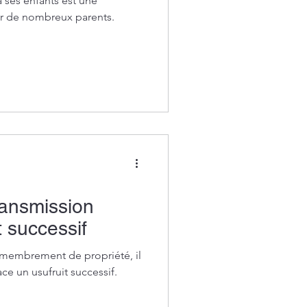
 ses enfants est une
r de nombreux parents.
ransmission
t successif
émembrement de propriété, il
ce un usufruit successif.