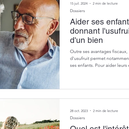
15 juil. 2024
2 min de lecture
Dossiers
Aider ses enfant
donnant l'usufru
d'un bien
Outre ses avantages fiscaux,
d'usufruit permet notamment
ses enfants. Pour aider leurs 
enfants) à financer leurs étud
active, les parents peuvent 
temporaire d’usufruit d’un de
Qu’est-ce qu’une donation te
28 oct. 2023
2 min de lecture
Dossiers
Quel est l'intérê