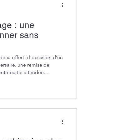
age : une
onner sans
deau offert à l’occasion d’un
rsaire, une remise de
ntrepartie attendue.
st pas soumis aux règles
tés.