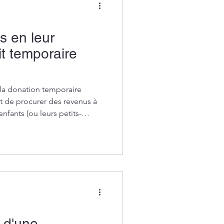
s en leur
it temporaire
 la donation temporaire
 de procurer des revenus à
enfants (ou leurs petits-
es ou se lancer dans la vie
leur consentir une donation
 leurs biens. Explications.
mporaire d’usufruit ?
t d'une