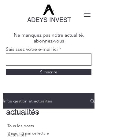
ADEYS INVEST
Ne manquez pas notre actualité,
abonnez-vous
Saisissez votre e-mail ici
S'inscrire
Infos gestion et
Infos gestion et actualités
actualités
Tous les posts
Notre cabinet suit toutes les
Tous les posts
évolutions réglementaires et les
7 mai
2 min de lecture
Actualités