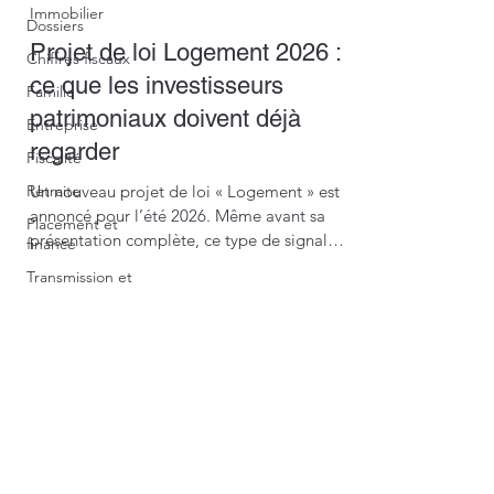
Immobilier
nouveaux dispositifs qui impactent les
Dossiers
professionnels. Nous mettons notre
Projet de loi Logement 2026 :
Chiffres fiscaux
veille et nos conseils à votre
ce que les investisseurs
Famille
disposition
patrimoniaux doivent déjà
Entreprise
regarder
Fiscalité
Retraite
Un nouveau projet de loi « Logement » est
annoncé pour l’été 2026. Même avant sa
Placement et
présentation complète, ce type de signal
finance
mérite déjà une lecture patrimoniale.
Transmission et
succession
Immobilier
The Family
Office
0367106305