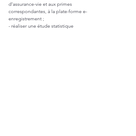
d’assurance-vie et aux primes 
correspondantes, à la plate-forme e-
enregistrement ;
- réaliser une étude statistique 
relative aux droits de mutation à titre 
gratuit avant toute évolution 
législative.
Les Echos Publishing - Adeys Invest
fiscalité
transmettre
assurance vie
Pacte Dutreil
Actualités
Famille
Transmission et succession
Voir tout
Posts récents