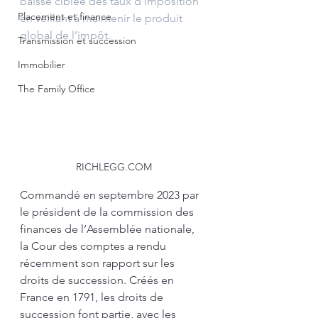
baisse ciblée des taux d’imposition 
Placement et finance
en veillant à maintenir le produit 
global de l’impôt.
Transmission et succession
Immobilier
The Family Office
RICHLEGG.COM
Commandé en septembre 2023 par 
le président de la commission des 
finances de l’Assemblée nationale, 
la Cour des comptes a rendu 
récemment son rapport sur les 
droits de succession. Créés en 
France en 1791, les droits de 
succession font partie, avec les 