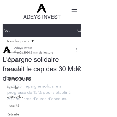
ADEYS INVEST
Post
Tous les posts
Adeys Invest
Tous les posts
9 août 2024
2 min de lecture
L'épargne solidaire
Actualités
franchit le cap des 30 Md€
Dossiers
d'encours
Chiffres fiscaux
En 2023, l'épargne solidaire a 
Famille
progressé de 15 % pour s'établir à 
Entreprise
30,2 milliards d'euros d'encours.
Fiscalité
Retraite