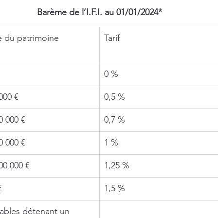
Barème de l’I.F.I. au 01/01/2024*
e du patrimoine 
Tarif
0 %
000 €
0,5 %
0 000 €
0,7 %
0 000 €
1 %
00 000 €
1,25 %
€
1,5 %
uables détenant un 