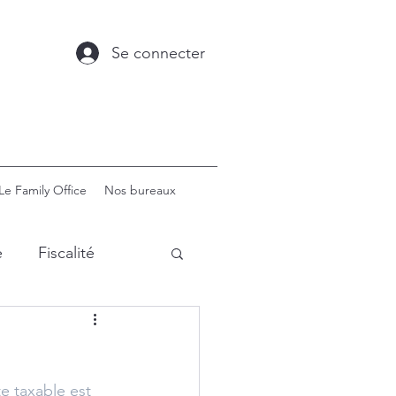
Se connecter
Le Family Office
Nos bureaux
e
Fiscalité
The Family Office
e taxable est 