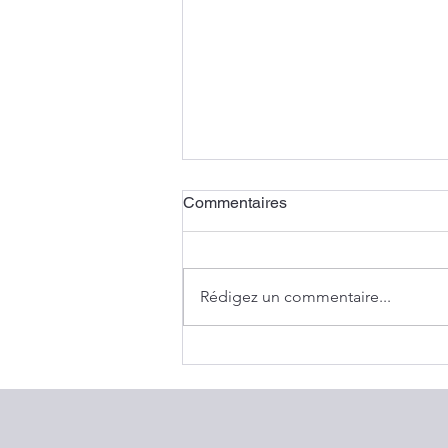
Commentaires
Rédigez un commentaire...
Révision annuelle des valeurs
locatives foncières en 2026