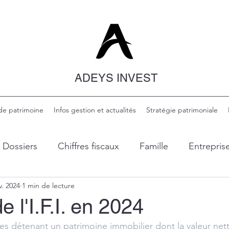
ADEYS INVEST
de patrimoine
Infos gestion et actualités
Stratégie patrimoniale
Dossiers
Chiffres fiscaux
Famille
Entrepris
v. 2024
1 min de lecture
inance
Transmission et succession
Immobilier
 l'I.F.I. en 2024
les détenant un patrimoine immobilier dont la valeur nett